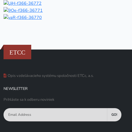
ETCC
Opis vzdelávacieho systému spoločnosti ETCc, a.s.
NEWSLETTER
Prihláste sa k odberu noviniek
GO!