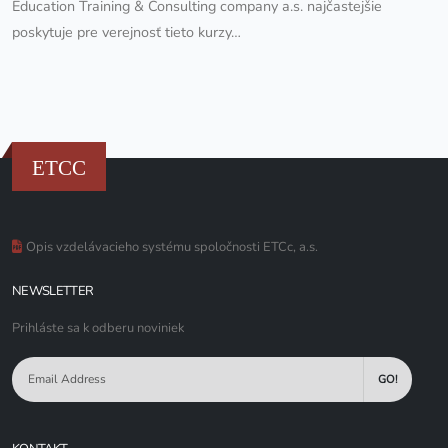
Education Training & Consulting company a.s. najčastejšie
poskytuje pre verejnosť tieto kurzy…
ETCC
Opis vzdelávacieho systému spoločnosti ETCc, a.s.
NEWSLETTER
Prihláste sa k odberu noviniek
GO!