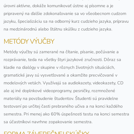
úrovni aktívne, dokáže komunikovať ústne aj písomne a je
pripravený na ďalšie zdokonaľovanie sa vo všeobecnom cudzom
jazyku, špecializáciu sa na odborný kurz cudzieho jazyka, prípravu
na medzinárodnú alebo štátnu skúšku z cudzieho jazyka.
METÓDY VÝUČBY
Metódy výučby sú zamerané na čítanie, písanie, počúvanie a
rozprávanie, teda na všetky štyri jazykové zručnosti. Dôraz sa
kladie na dialógy v skupine v rôznych životných situáciách,
gramatické javy sú vysvetľované a okamžite precvičované v
modelových vetách. Využívajú sa audiokazety, videokazety, CD
ale aj iné doplnkové videoprogramy, pesničky, rozmnožené
materiály na povzbudenie študentov. Študenti sú pravidelne
testovaní po určitej časti prebraného učiva a na konci každého
semestra. Pri menej ako 60% úspešnosti testu na konci semestra
sa účastníkovi navrhne zopakovanie semestra.