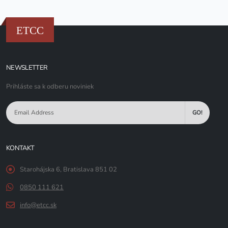
ETCC
NEWSLETTER
Prihláste sa k odberu noviniek
GO!
KONTAKT
Starohájska 6, Bratislava 851 02
0850 111 621
info@etcc.sk