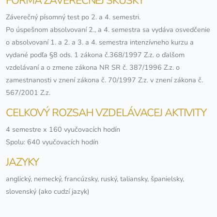
FORMA ZÁVEREČNEJ SKÚŠKY
Záverečný písomný test po 2. a 4. semestri.
Po úspešnom absolvovaní 2., a 4. semestra sa vydáva osvedčenie
o absolvovaní 1. a 2. a 3. a 4. semestra intenzívneho kurzu a
vydané podľa §8 ods. 1 zákona č.368/1997 Z.z. o ďalšom
vzdelávaní a o zmene zákona NR SR č. 387/1996 Z.z. o
zamestnanosti v znení zákona č. 70/1997 Z.z. v znení zákona č.
567/2001 Z.z.
CELKOVÝ ROZSAH VZDELÁVACEJ AKTIVITY
4 semestre x 160 vyučovacích hodín
Spolu: 640 vyučovacích hodín
JAZYKY
anglický, nemecký, francúzsky, ruský, taliansky, španielsky,
slovenský (ako cudzí jazyk)