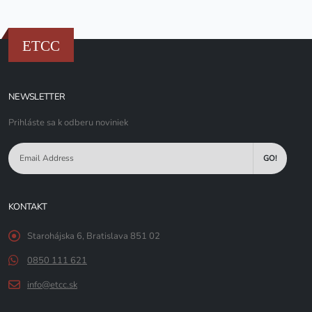
ETCC
NEWSLETTER
Prihláste sa k odberu noviniek
GO!
KONTAKT
Starohájska 6, Bratislava 851 02
0850 111 621
info@etcc.sk