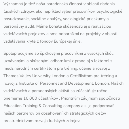
Významná je tiež naša poradenská činnosť v oblasti riadenia
ľudských zdrojov, ako napríklad výber pracovníkov, psychologické
posudzovanie, sociálne analýzy, sociologické prieskumy a
personálny audit. Máme bohaté skúsenosti aj s realizáciou
vzdelávacích projektov a sme odborníkmi na projekty v oblasti
vzdelávania kryté z fondov Európskej únie.
Spolupracujeme so špičkovými pracovníkmi z vysokých škôl,
uznávanými a skúsenými odborníkmi z praxe aj s lektormi s
medzinárodným certifikátom pre tréning, učenie a rozvoj z
Thames Valley University London a Certifikátom pre tréning a
rozvoj z Institute of Personnel and Development, London. Našich
vzdelávacích a poradenských aktivít sa zúčastňuje ročne
priemerne
10.000 účastníkov
. Prioritným záujmom spoločnosti
Education Training & Consulting company a.s. je podporovať
našich partnerov pri dosahovaní ich strategických cieľov
prostredníctvom rozvoja ľudských zdrojov.