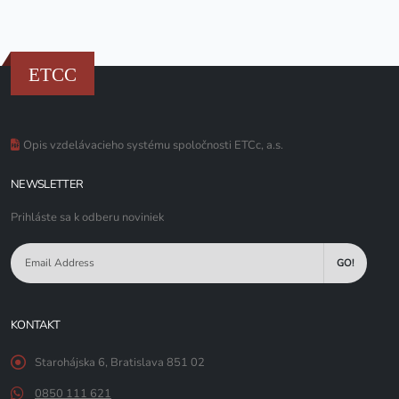
ETCC
Opis vzdelávacieho systému spoločnosti ETCc, a.s.
NEWSLETTER
Prihláste sa k odberu noviniek
GO!
KONTAKT
Starohájska 6, Bratislava 851 02
0850 111 621